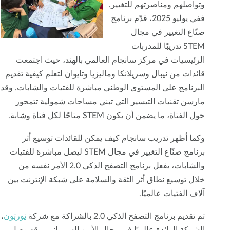
وتواصلهم ومناصرتهم للتغيير.
ففي يوليو 2025، قدّم برنامج
صنّاع التغيير في مجال
STEM تدريبًا للمدربات
الرئيسيات في مركز سانجام العالمي بالهند، حيث اجتمعت
قائدات من نيبال وسريلانكا وماليزيا وتايوان لتعلم كيفية تقديم
البرنامج على المستوى الوطني مباشرة للفتيات والشابات. وقد
مارسن تقنيات التيسير التي تبني مساحات شمولية تتمحور
حول الفتاة، ما يضمن أن يكون STEM متاحًا لكل فتاة وشابة.
وكما أظهر تدريب سانجام كيف يمكن للقائدات توسيع أثر
برنامج صنّاع التغيير في مجال STEM ليصل مباشرة للفتيات
والشابات، يفعل برنامج التصفح الذكي 2.0 الأمر نفسه من
خلال توسيع نطاق أثر الثقة والسلامة على شبكة الإنترنت بين
آلاف الفتيات عالميًا.
تم تقديم برنامج التصفح الذكي 2.0 بالشراكة مع شركة
نورتون
،
الشركة الرائدة عالميًا في مجال الأمن السيبراني، وقد وصل