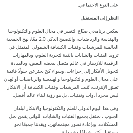
على النوع الاجتماعي.
النظر إلى المستقبل
يعكس برنامجي صنّاع التغيير في مجال العلوم والتكنولوجيا
والهندسة والرياضيات، والتصفح الذكي 2.0 معًا، نهج الجمعية
العالمية للمرشدات وفتيات الكشافة الشمولي المتمثل في:
تزويد الفتيات والشابات بالثقة لتجربة العلوم، وبالمهارات
الرقمية للازدهار في عالم متصل ببعضه البعض، وبالقيادة
لتحويل الأفكار إلى إجراءات. وسواء كنّ يخترعن حلولًا قائمة
على مجال العلوم والتكنولوجيا والهندسة والرياضيات أو يُعِدن
تصوّر الإنترنت، تُثبت المرشدات وفتيات الكشافة أن الابتكار
ليس مجرد أدوات وتقنيات، بل هو رؤية لبناء عالم أفضل.
وفي هذا اليوم الدولي للعلم والتكنولوجيا والابتكار لبلدان
الجنوب ، نحتفل بجميع الفتيات والشابات اللواتي يقمن بحل
المشكلات، وبإعادة تصور مجتمعاتهن، ويقدننا جميعًا نحو
مستقبل أكثر إشراقًا وشمولية.