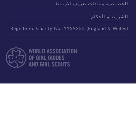
لخصوصية وملفات تعريف الارتباط
لشروط والأحكام
Registered Charity No. 1159255 (England & Wales