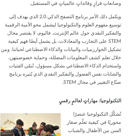
وصانعاتِ قرارٍ وقائداتٍ عالمياتٍ في المستقبل.
ويكمل ذلك الأمر برنامج التصفح الذكي 2.0 الذي يهدف إلى
توسيع مفهوم العلوم والتكنولوجيا ليشمل محو الأمية الرقمية
والتفكير النقدي حول عالم الإنترنت. فاليوم، لا يقتصر مجال
STEM على التجارب والمعادلات، بل يشمل أيضًا فهم كيفية
تشكيل الخوارزميات والبيانات والذكاء الاصطناعي لحياتنا. ومن
خلال تعلم كشف المعلومات المضللة، وحماية خصوصيتهن،
واستخدام الذكاء الاصطناعي بشكل مسؤول، تُنمّي الفتيات
والشابات نفس الفضول والتفكير النقدي الذي يُثيره برنامج
صنّاع التغيير في مجال STEM.
التكنولوجيا: مهاراتٍ لعالمٍ رقميٍ
تُشكّل التكنولوجيا عنصرًا
محوريًا في كيفية تعلّم صغار
السن من الأطفال والشباب