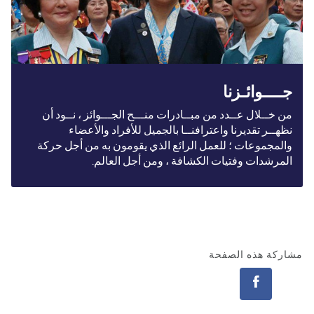
جــــوائـزنا
من خــلال عــدد من مبــادرات منـــح الجـــوائز ، نــود أن
نظهــر تقديرنا واعترافنــا بالجميل للأفراد والأعضاء
والمجموعات ؛ للعمل الرائع الذي يقومون به من أجل حركة
المرشدات وفتيات الكشافة ، ومن أجل العالم.
اركة هذه الصفحة