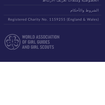
لخصوصية وملفات تعريف الارتباط
لشروط والأحكام
Registered Charity No. 1159255 (England & Wales