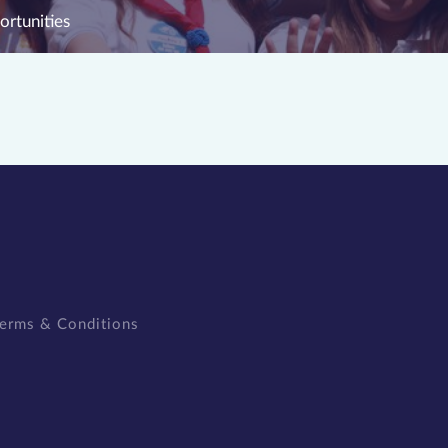
rtunities
erms & Conditions