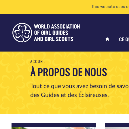
This website uses c
CE Q
ACCUEIL
À PROPOS DE NOUS
Tout ce que vous avez besoin de savoi
des Guides et des Éclaireuses.