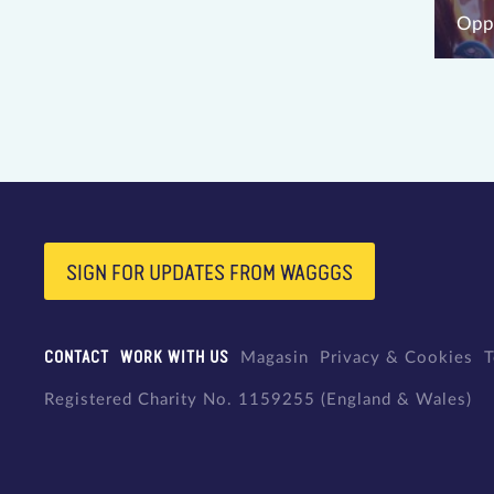
Oppo
SIGN FOR UPDATES FROM WAGGGS
CONTACT
WORK WITH US
Magasin
Privacy & Cookies
T
Registered Charity No. 1159255 (England & Wales)