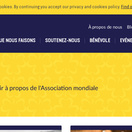
ookies. By continuing you accept our privacy and cookies policy.
Find 
À propos de nous
Bl
UE NOUS FAISONS
SOUTENEZ-NOUS
BÉNÉVOLE
EVÉN
r à propos de l'Association mondiale