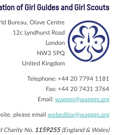
tion of Girl Guides and Girl Scouts
ld Bureau, Olave Centre
12c Lyndhurst Road
London
NW3 5PQ
United Kingdom
Telephone: +44 20 7794 1181
Fax: +44 20 7431 3764
Email:
wagggs@wagggs.org
site, please email
webeditor@wagggs.org
d Charity No.
1159255
(England & Wales)