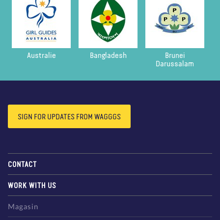
À propos de nous
Blog
Actualité
Magasin
Contactez nous
FAIRE UN DON
Australie
Bangladesh
Brunei
Darussalam
SIGN FOR UPDATES FROM WAGGGS
CONTACT
WORK WITH US
Magasin