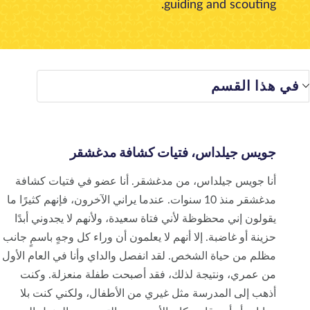
guiding and scouting.
معلومات عنا
مدونة
الأخبار
المتجر
الاتصال بنا
تبرع
 هذا القسم
جويس جيلداس، فتيات كشافة مدغشقر
أنا جويس جيلداس، من مدغشقر. أنا عضو في فتيات كشافة
مدغشقر منذ 10 سنوات. عندما يراني الآخرون، فإنهم كثيرًا ما
يقولون إني محظوظة لأني فتاة سعيدة، ولأنهم لا يجدوني أبدًا
حزينة أو غاضبة. إلا أنهم لا يعلمون أن وراء كل وجهٍ باسمٍ جانب
مظلم من حياة الشخص. لقد انفصل والداي وأنا في العام الأول
من عمري، ونتيجة لذلك، فقد أصبحت طفلة منعزلة. وكنت
أذهب إلى المدرسة مثل غيري من الأطفال، ولكني كنت بلا