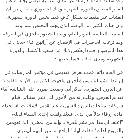
وقد سألت قائدة الإرشاد عن مدى إمكانية قيامي بجلسة عن
الفقر المتعلق بالدورة الشهرية وذلك لشعوري بالقلق من أن
الفتيات غير مثقفات بشكلٍ كافٍ فيما يخص الدورة الشهرية،
وأن هناك الكثير من الوصم الذي يجب التخلص منه. وقد
اتسمت الجلسة بالتوتر التام، وساد الشعور بالخزي في الغرفة،
ولم ترغب الحاضرات في الإفصاح عن آرائهن أثناء حديثي في
هذا الموضوع. فماذا يعكس ذلك عن شعورنا كنساء بالدورة
الشهرية ومدى ثقافتنا فيما يخصها؟
في العام ذاته، قمت بعرض تقديمي في مؤتمر المدرسات في
إيرلندا الشمالية، ومرة أخرى واجهت الكثير من الآراء التقليدية
عن الدورة الشهرية. أتذكر أني وضعت صورة على الشاشة أثناء
تقديم العرض، وقلت إنه من الأمور التي تثير استيائي قيام
شركات منتجات الدورة الشهرية عند تقديم الإعلانات باستخدام
مادة زرقاء بدلاً من الدم. عندئذ وقفت إحدى النساء قائلة،
"أعتقد أن هذا أمر مثير للقرف، وإنه من المخزي أنك تقومين
بالترويج لذلك." فقلت لها، "الواقع أنه من المهم أن ترى