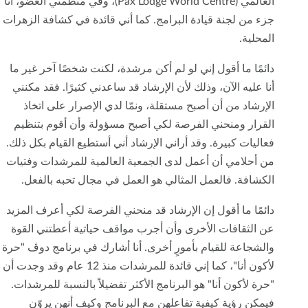
العالمي (Pax Lodge World Centre)، وفي منظمتي العضو، أنا
جزء من لجنة قيادة البرامج. كما أني قائدة في كشافة الزهرات
المحلية.
دائمًا ما أقول إني لو لم أكن مرشدة، لكنت شخصًا آخر غير ما
أنا عليه الآن، وذلك لأن الإرشاد قد ساعدني كثيرًا. فقد مكنني
الإرشاد من أن أصبح مستقلة، ونمّا لدي الإصرار على اتخاذ
القرار ومنحني الفرصة لكي أصبح مسؤولة وأن أقوم بتنظيم
فعاليات كبيرة. وقد أراني الإرشاد أني أستطيع القيام بكل ذلك.
من أحلامي أن أعمل لدى الجمعية العالمية للمرشدات وفتيات
الكشافة. فالعمل المثالي هو العمل في مجال تحبه بالفعل.
دائمًا ما أقول إن الإرشاد قد منحني الفرصة لكي أعرف المزيد
عن الثقافات الأخرى وأن أجرب مواقف حياتية أعطتني القوة
والشجاعة للقيام بأمورٍ أخرى. أنا أشارك في برنامج دوڤ "حرة
لأكون أنا"، كما إني قائدة للمرشدات منذ 12 عام وقد وجدت أن
"حرة لأكون أنا" هو البرنامج الأكثر تفضيلاً بالنسبة للمرشدات.
فيمكن رؤية كيفية تفاعلهن مع البرنامج وكيف أنهن يروّن