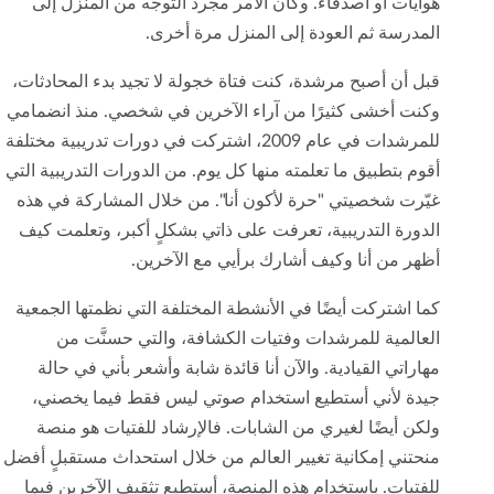
هوايات أو أصدقاء. وكان الأمر مجرد التوجه من المنزل إلى
المدرسة ثم العودة إلى المنزل مرة أخرى.
قبل أن أصبح مرشدة، كنت فتاة خجولة لا تجيد بدء المحادثات،
وكنت أخشى كثيرًا من آراء الآخرين في شخصي. منذ انضمامي
للمرشدات في عام 2009، اشتركت في دورات تدريبية مختلفة
أقوم بتطبيق ما تعلمته منها كل يوم. من الدورات التدريبية التي
غيّرت شخصيتي "حرة لأكون أنا". من خلال المشاركة في هذه
الدورة التدريبية، تعرفت على ذاتي بشكلٍ أكبر، وتعلمت كيف
أظهر من أنا وكيف أشارك برأيي مع الآخرين.
كما اشتركت أيضًا في الأنشطة المختلفة التي نظمتها الجمعية
العالمية للمرشدات وفتيات الكشافة، والتي حسنَّت من
مهاراتي القيادية. والآن أنا قائدة شابة وأشعر بأني في حالة
جيدة لأني أستطيع استخدام صوتي ليس فقط فيما يخصني،
ولكن أيضًا لغيري من الشابات. فالإرشاد للفتيات هو منصة
منحتني إمكانية تغيير العالم من خلال استحداث مستقبلٍ أفضل
للفتيات. باستخدام هذه المنصة، أستطيع تثقيف الآخرين فيما