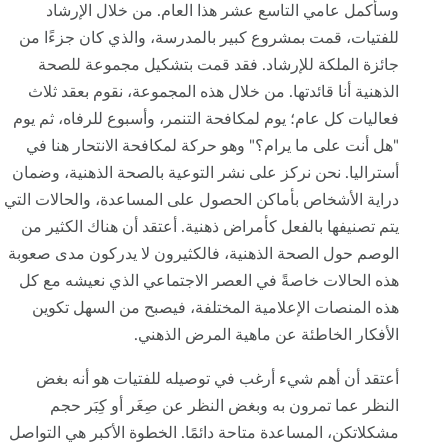
وسأكمل عامي التاسع عشر هذا العام. من خلال الإرشاد
للفتيات، قمت بمشروع كبير بالمدرسة، والذي كان جزءًا من
جائزة الملكة للإرشاد. فقد قمت بتشكيل مجموعة للصحة
الذهنية أنا قائدتها. من خلال هذه المجموعة، نقوم بعقد ثلاث
فعاليات كل عام؛ يوم لمكافحة التنمر، وأسبوع للرفاه، ثم يوم
"هل أنت على ما يرام؟" وهو حركة لمكافحة الانتحار هنا في
أستراليا. نحن نركز على نشر التوعية بالصحة الذهنية، وضمان
دراية الأشخاص بأماكن الحصول على المساعدة، والحالات التي
يتم تصنيفها بالفعل كأمراض ذهنية. أعتقد أن هناك الكثير من
الوصم حول الصحة الذهنية، فالكثيرون لا يدركون مدى صعوبة
هذه الحالات خاصةً في العصر الاجتماعي الذي نعيشه مع كل
هذه المنصات الإعلامية المختلفة، فيصبح من السهل تكوين
الأفكار الخاطئة عن ماهية المرض الذهني.
أعتقد أن أهم شيء أرغب في توصيله للفتيات هو أنه بغض
النظر عما تمرون به وبغض النظر عن صِغَر أو كِبَر حجم
مشكلاتكن، المساعدة متاحة دائمًا. الخطوة الأكبر هي التواصل