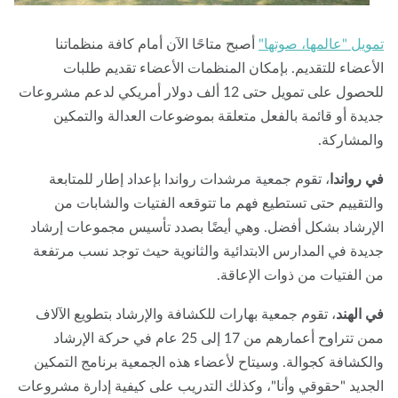
ويل "عالمها، صوتها"
أصبح متاحًا الآن أمام كافة منظماتنا
أعضاء للتقديم. بإمكان المنظمات الأعضاء تقديم طلبات
للحصول على تمويل حتى 12 ألف دولار أمريكي لدعم مشروعات
يدة أو قائمة بالفعل متعلقة بموضوعات العدالة والتمكين
لمشاركة.
 رواندا
، تقوم جمعية مرشدات رواندا بإعداد إطار للمتابعة
لتقييم حتى تستطيع فهم ما تتوقعه الفتيات والشابات من
إرشاد بشكل أفضل. وهي أيضًا بصدد تأسيس مجموعات إرشاد
يدة في المدارس الابتدائية والثانوية حيث توجد نسب مرتفعة
 الفتيات من ذوات الإعاقة.
 الهند
، تقوم جمعية بهارات للكشافة والإرشاد بتطويع الآلاف
ممن تتراوح أعمارهم من 17 إلى 25 عام في حركة الإرشاد
لكشافة كجوالة. وسيتاح لأعضاء هذه الجمعية برنامج التمكين
جديد "حقوقي وأنا"، وكذلك التدريب على كيفية إدارة مشروعات