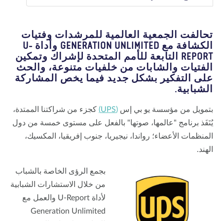
معلومات عنا
مدونة
الأخبار
المتجر
الاتصال بنا
تبرع
الفت الجمعية العالمية للمرشدات وفتيات
الكشافة مع GENERATION UNLIMITED وأداة U-
REPORT التابعة للأمم المتحدة لإشراك وتمكين
فتيات والشابات من خلفيات متنوعة، والحث
ى التفكير بشكل جديد فيما يخص المشاركة
شبابية.
مويل من مؤسسة يو بي إس
(UPS)
كجزء من شراكتنا الممتدة،
نَفَذ برنامج "عالمها، صوتها" بالفعل على مستوى خمسة من دول
منظمات الأعضاء؛ رواندا، نيجيريا، جنوب إفريقيا، المكسيك،
ند.
بجمع الرؤى الخاصة بالشباب
من خلال الاستشارات الشبابية
لأداة U-Report والعمل مع
Generation Unlimited