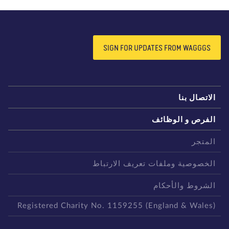
SIGN FOR UPDATES FROM WAGGGS
لاتصال بنا
لفرص و الوظائف
لمتجر
لخصوصية وملفات تعريف الارتباط
لشروط والأحكام
Registered Charity No. 1159255 (England & Wales