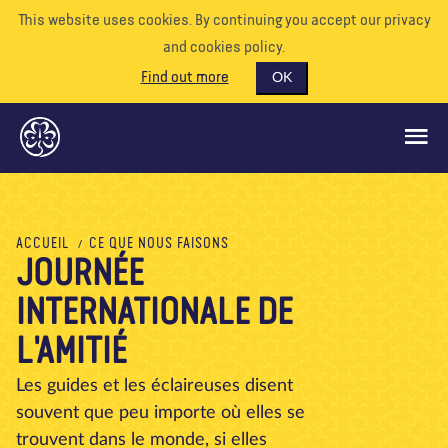
This website uses cookies. By continuing you accept our privacy
and cookies policy.
Find out more
OK
CE QUE NOUS FAISONS
ACCUEIL
CE QUE NOUS FAISONS
JOURNÉE
SOUTENEZ-NOUS
INTERNATIONALE DE
BÉNÉVOLE
EVÉNEMENTS
L'AMITIÉ
NOTRE MONDE
Les guides et les éclaireuses disent
souvent que peu importe où elles se
RESSOURCES
trouvent dans le monde, si elles