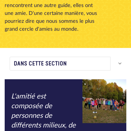
rencontrent une autre guide, elles ont
À propos de nous
Blog
Actualité
Magasin
une amie. D'une certaine manière, vous
Contactez nous
FAIRE UN DON
pourriez dire que nous sommes le plus
grand cercle d'amies au monde.
DANS CETTE SECTION
L'amitié est
composée de
personnes de
différents milieux, de