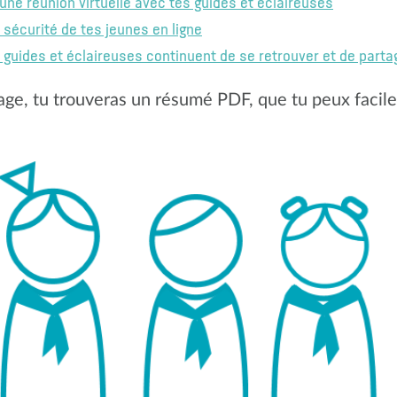
ne réunion virtuelle avec tes guides et éclaireuses
sécurité de tes jeunes en ligne
uides et éclaireuses continuent de se retrouver et de partag
page, tu trouveras un résumé PDF, que tu peux facil