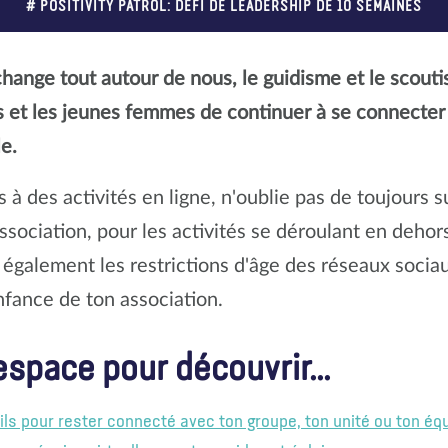
# POSITIVITY PATROL: DÉFI DE LEADERSHIP DE 10 SEMAINES
hange tout autour de nous, le guidisme et le scout
es et les jeunes femmes de continuer à se connecter
le.
 à des activités en ligne, n'oublie pas de toujours s
sociation, pour les activités se déroulant en dehor
 également les restrictions d'âge des réseaux sociau
nfance de ton association.
espace pour découvrir...
ls pour rester connecté avec ton groupe, ton unité ou ton équ