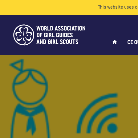
This website uses c
CE Q