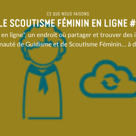
CE QUE NOUS FAISONS
T LE SCOUTISME FÉMININ EN LIGNE
en ligne", un endroit où partager et trouver des 
uté de Guidisme et de Scoutisme Féminin… à d