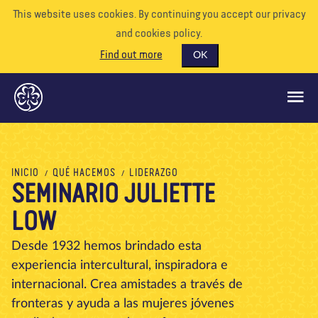
This website uses cookies. By continuing you accept our privacy
and cookies policy.
Find out more
OK
QUÉ HACEMOS
INICIO
QUÉ HACEMOS
LIDERAZGO
SEMINARIO JULIETTE
APÓYENOS
LOW
VOLUNTARIO
EVENTOS
Desde 1932 hemos brindado esta
experiencia intercultural, inspiradora e
NUESTRO MUNDO
internacional. Crea amistades a través de
RECURSOS
fronteras y ayuda a las mujeres jóvenes