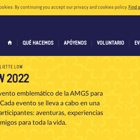
ookies. By continuing you accept our privacy and cookies policy.
Find 
QUÉ HACEMOS
APÓYENOS
VOLUNTARIO
EV
LIETTE LOW
W 2022
l evento emblemático de la AMGS para
. Cada evento se lleva a cabo en una
participantes: aventuras, experiencias
migos para toda la vida.