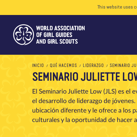
This website uses c
INICIO
QUÉ HACEMOS
LIDERAZGO
SEMINARIO JU
SEMINARIO JULIETTE LO
El Seminario Juliette Low (JLS) es e
el desarrollo de liderazgo de jóvenes
ubicación diferente y le ofrece a los 
culturales y la oportunidad de hacer a