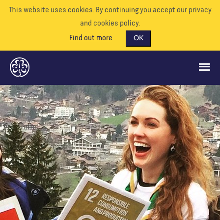
This website uses cookies. By continuing you accept our privacy
and cookies policy.
Find out more
OK
QUÉ HACEMOS
APÓYENOS
VOLUNTARIO
EVENTOS
NUESTRO MUNDO
RECURSOS