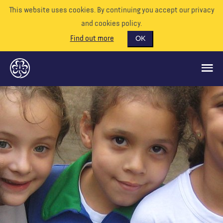
This website uses cookies. By continuing you accept our privacy
and cookies policy.
Find out more
OK
QUÉ HACEMOS
APÓYENOS
VOLUNTARIO
EVENTOS
NUESTRO MUNDO
RECURSOS