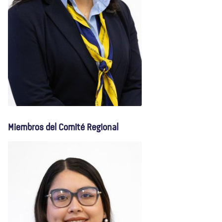
Miembros del Comité Regional
Alé Delgado
Vicepresidenta Regional
(Estados Unidos)
READ BIO