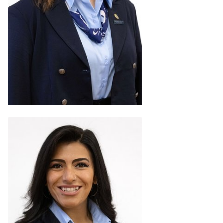
Marina De Mattey
Derosa
Presidenta Regional
(Argentina)
READ BIO