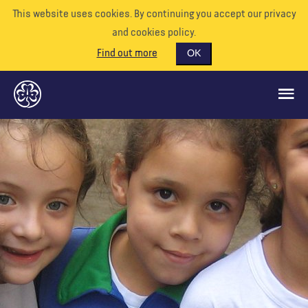
This website uses cookies. By continuing you accept our privacy
and cookies policy.
Find out more
OK
QUÉ HACEMOS
APÓYENOS
VOLUNTARIO
EVENTOS
NUESTRO MUNDO
RECURSOS