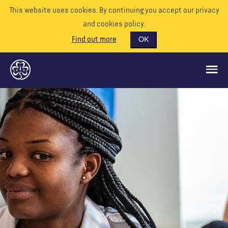
This website uses cookies. By continuing you accept our privacy
and cookies policy.
Find out more
OK
QUÉ HACEMOS
APÓYENOS
VOLUNTARIO
EVENTOS
NUESTRO MUNDO
RECURSOS