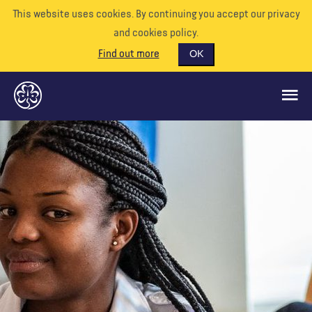
This website uses cookies. By continuing you accept our privacy
and cookies policy.
Find out more
OK
CE QUE NOUS FAISONS
SOUTENEZ-NOUS
BÉNÉVOLE
EVÉNEMENTS
NOTRE MONDE
RESSOURCES