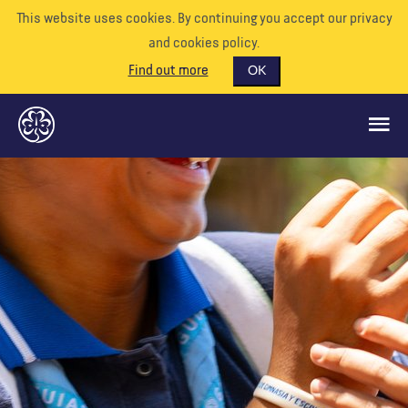
This website uses cookies. By continuing you accept our privacy
and cookies policy.
Find out more
OK
QUÉ HACEMOS
APÓYENOS
VOLUNTARIO
EVENTOS
NUESTRO MUNDO
RECURSOS