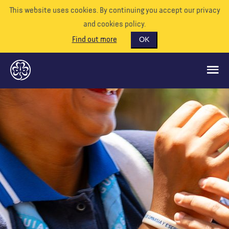
This website uses cookies. By continuing you accept our privacy
and cookies policy.
Find out more
OK
QUÉ HACEMOS
APÓYENOS
VOLUNTARIO
EVENTOS
NUESTRO MUNDO
RECURSOS