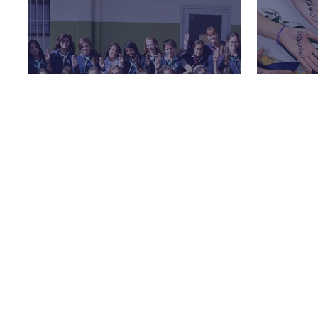
COMO NOS
GUIDI
ORGANIZAMOS
INTER
El programa Guía, concebido
específicamente para mujeres y
Niñas y 
conducido por mujeres, es
del mund
particularmente apropiado para …
comunes
COMPARTIR ESTA PÁGINA