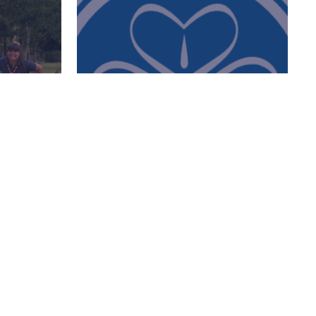
CONTACTANOS
IAS
Dirección: Juncal 840 PB "E"
 Guías en
Buenos Aires - CP 1062 -
Argentina Teléfono: +54 11 …