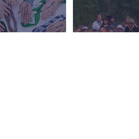
SMO
NACIONAL
COMUNIDADES GU
mujeres jóvenes a través
o están unidas por lazos
Encontrá las comunidades
 de comprensión …
Argentina.