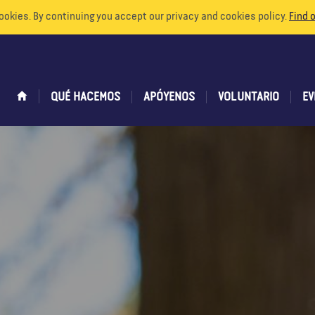
ookies. By continuing you accept our privacy and cookies policy.
Find 
QUÉ HACEMOS
APÓYENOS
VOLUNTARIO
EV