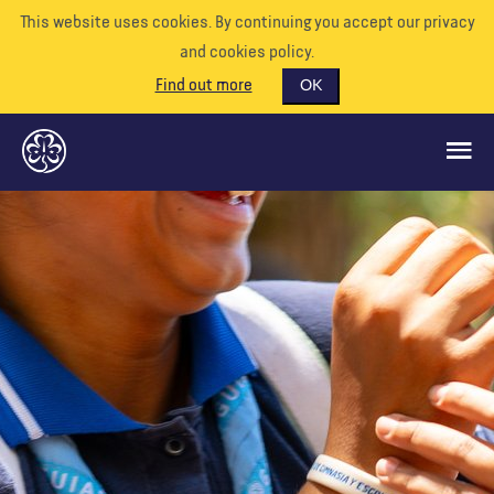
This website uses cookies. By continuing you accept our privacy
and cookies policy.
Find out more
OK
QUÉ HACEMOS
APÓYENOS
VOLUNTARIO
EVENTOS
NUESTRO MUNDO
RECURSOS