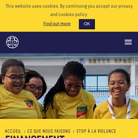
This website uses cookies. By continuing you accept our privacy
and cookies policy.
Find out more
OK
CE QUE NOUS FAISONS
SOUTENEZ-NOUS
BÉNÉVOLE
EVÉNEMENTS
NOTRE MONDE
RESSOURCES
ACCUEIL
CE QUE NOUS FAISONS
STOP À LA VIOLENCE