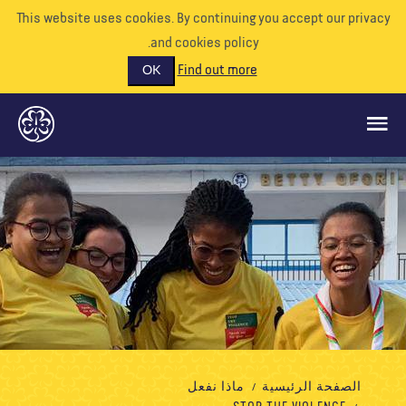
This website uses cookies. By continuing you accept our priva
and cookies policy.
Find out more
OK
ماذا نفعل
ادعمونا
تطوع
الأحداث
عالمنا
الموارد
الصفحة الرئيسية
ماذا نفعل