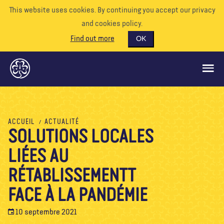
This website uses cookies. By continuing you accept our privacy
and cookies policy.
Find out more
OK
CE QUE NOUS FAISONS
ACCUEIL
ACTUALITÉ
SOLUTIONS LOCALES
SOUTENEZ-NOUS
LIÉES AU
BÉNÉVOLE
EVÉNEMENTS
RÉTABLISSEMENTT
NOTRE MONDE
FACE À LA PANDÉMIE
RESSOURCES
10 septembre 2021