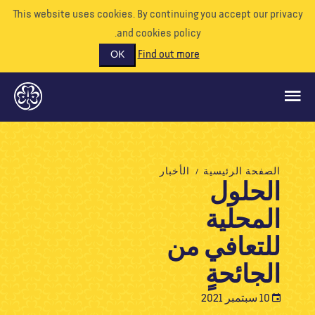
This website uses cookies. By continuing you accept our priva
and cookies policy.
Find out more
OK
ماذا نفعل
الصفحة الرئيسية
الأخبار
الحلول
ادعمونا
المحلية
تطوع
الأحداث
للتعافي من
عالمنا
الجائحةٍ
الموارد
10 سبتمبر 2021