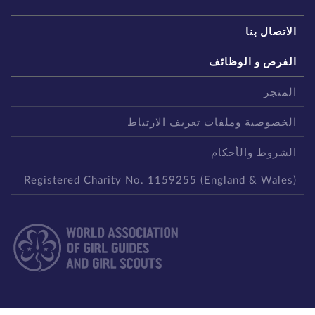
لاتصال بنا
لفرص و الوظائف
لمتجر
لخصوصية وملفات تعريف الارتباط
لشروط والأحكام
Registered Charity No. 1159255 (England & Wales