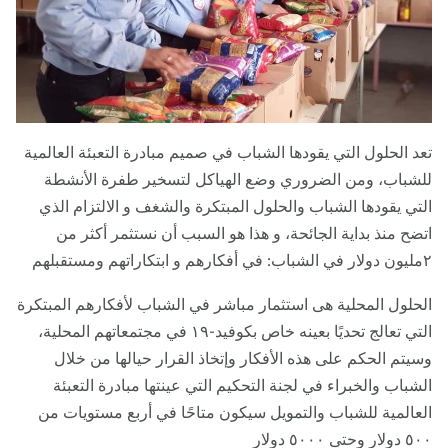
د الحلول التي يقودها الشباب في صميم مبادرة التعبئة العالمية
شباب، ومن الضروري وضع الهياكل لتسخير طفرة الأنشطة
تي يقودها الشباب والحلول المبتكرة والشغف و الالتزام الذي
ضح منذ بداية الجائحة، و هذا هو السبب أن نستثمر أكثر من
حلول المحلية هى استثمار مباشر في الشباب لأفكارهم المبتكرة
التي تعالج تحديًا بعينه خاص بكوفيد-١٩ في مجتمعاتهم المحلية،
يتم الحكم على هذه الأفكار وإتخاذ القرار حيالها من خلال
شباب والخبراء في لجنة التحكيم التي عينتها مبادرة التعبئة
عالمية للشباب والتمويل سيكون متاحًا في أربع مستويات من
تى ٥٠٠٠ دولار