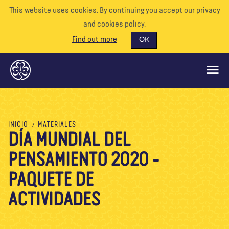
This website uses cookies. By continuing you accept our privacy
and cookies policy.
Find out more
OK
QUÉ HACEMOS
INICIO
MATERIALES
DÍA MUNDIAL DEL
APÓYENOS
PENSAMIENTO 2020 -
VOLUNTARIO
EVENTOS
PAQUETE DE
NUESTRO MUNDO
ACTIVIDADES
RECURSOS