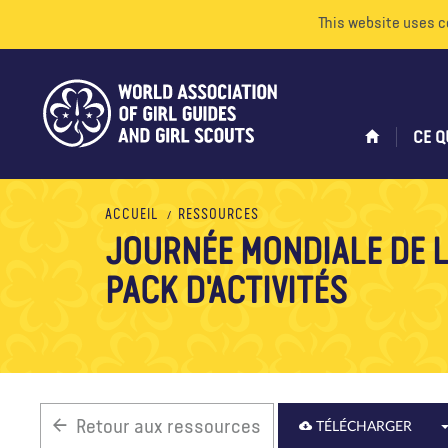
This website uses c
CE Q
ACCUEIL
RESSOURCES
JOURNÉE MONDIALE DE L
PACK D'ACTIVITÉS
Retour aux ressources
TÉLÉCHARGER