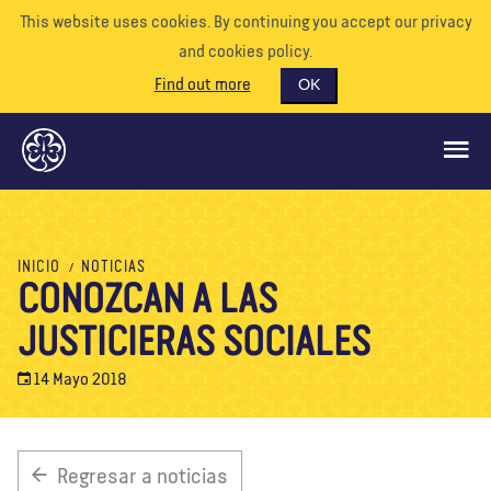
This website uses cookies. By continuing you accept our privacy
and cookies policy.
Find out more
OK
QUÉ HACEMOS
INICIO
NOTICIAS
CONOZCAN A LAS
APÓYENOS
JUSTICIERAS SOCIALES
VOLUNTARIO
EVENTOS
14 Mayo 2018
NUESTRO MUNDO
RECURSOS
Regresar a noticias