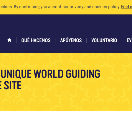
ookies. By continuing you accept our privacy and cookies policy.
Find 
QUÉ HACEMOS
APÓYENOS
VOLUNTARIO
EV
 UNIQUE WORLD GUIDING
 SITE