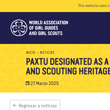
This website uses c
INICIO
NOTICIAS
PAXTU DESIGNATED AS A
AND SCOUTING HERITAGE
27 Marzo 2025
Regresar a noticias