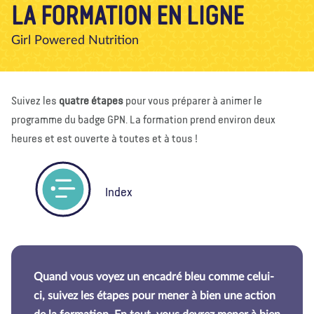
LA FORMATION EN LIGNE
À propos de nous
Blog
Actualité
Magasin
Girl Powered Nutrition
Contactez nous
FAIRE UN DON
Suivez les
quatre étapes
pour vous préparer à animer le
programme du badge GPN. La formation prend environ deux
heures et est ouverte à toutes et à tous !
Index
Quand vous voyez un encadré bleu comme celui-
ci, suivez les étapes pour mener à bien une action