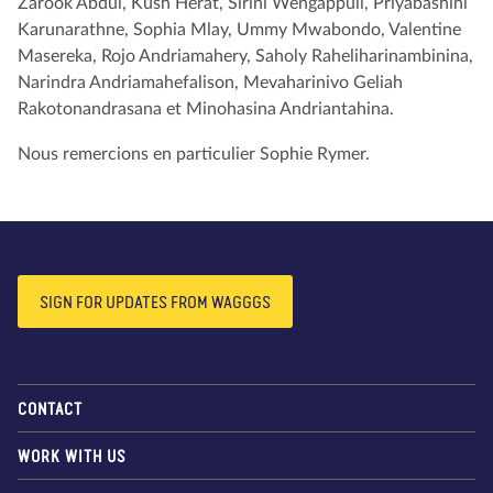
Zarook Abdul, Kush Herat, Sirini Wengappuli, Priyabashini
Karunarathne, Sophia Mlay, Ummy Mwabondo, Valentine
Masereka, Rojo Andriamahery, Saholy Raheliharinambinina,
Narindra Andriamahefalison, Mevaharinivo Geliah
Rakotonandrasana et Minohasina Andriantahina.
Nous remercions en particulier Sophie Rymer.
SIGN FOR UPDATES FROM WAGGGS
CONTACT
WORK WITH US