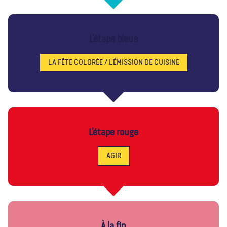
L’étape bleue
LA FÊTE COLORÉE / L’ÉMISSION DE CUISINE
L’étape rouge
AGIR
À la fin