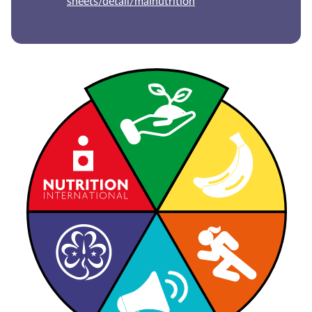
sheets/detail/malnutrition