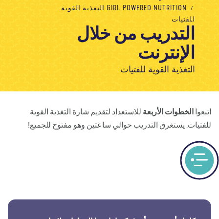
GIRL POWERED NUTRITION التغذية القوية
معلومات عنا
مدونة
الأخبار
المتجر
الاتصال بنا
تبرع
للفتيات
التدريب من خلال
الإنترنت
التغذية القوية للفتيات
بعوا
الخطوات الأربعة
للاستعداد لتقديم شارة التغذية القوية
فتيات. يستغرق التدريب حوالي ساعتين وهو مفتوح للجميع!