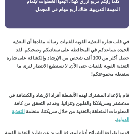
كلما رأيتم مربع أزرق كهذا، اتبعوا الخطوات لإتمام
المهمة التدريبية. هناك
أربع مهام
في المجمل.
 قلب شارة التغذية القوية للفتيات رسالة مفادها
أن التغذية
جيدة تساعدكم في المحافظة على سعادتكم وصحتكم.
لقد
حصل أكثر من 100 ألف شخص من الإرشاد والكشافة على شارة
تغذية القوية للفتيات حتى الآن. لا نستطيع الانتظار لنرى ما
فعله مجموعتكم!
م بالإعداد المشترك لهذه الأنشطة أفراد الإرشاد والكشافة في
غشقر وسريلانكا والفلبين وتنزانيا. وقد تم التحقق من كافة
معلومات المتعلقة بالتغذية من خلال شريكتنا، منظمة
التغذية
دولية
.
موا بقراءة الشرائح أدناه لمعرفة المزيد عن شارة التغذية القوية