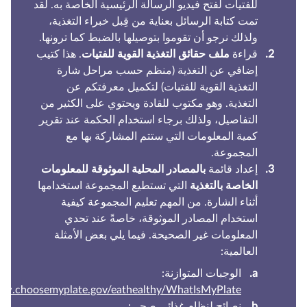
للفتيات لفتح فيديو الرسالة الرئيسية الخاصة به. لقد
تمت كتابة الرسائل بعناية من قِبل خبراء التغذية،
ولذلك نرجو أن تقوموا بتوصيلها بالضبط كما ترونها.
قراءة
ملف حقائق التغذية القوية للفتيات
. هذا كتيب
إضافي عن التغذية (منظم حسب مراحل شارة
التغذية القوية للفتيات) لتكميل معرفتكم عن
التغذية. وهو مكتوب للقادة ويحتوي على الكثير من
التفاصيل، ولذلك برجاء استخدام الحكمة عند تقرير
كمية المعلومات التي ستتم المشاركة بها مع
المجموعة.
إعداد قائمة
بالمصادر المحلية الموثوقة للمعلومات
الخاصة بالتغذية
التي تستطيع المجموعة استخدامها
أثناء الشارة. من المهم تعليم المجموعة كيفية
استخدام المصادر الموثوقة، خاصةً عند تحدي
المعلومات غير الصحيحة. فيما يلي بعض الأمثلة
العالمية:
الوجبات المتوازنة:
www.choosemyplate.gov/eathealthy/WhatIsMyPlate
نصائح لنظام غذائي صحي: