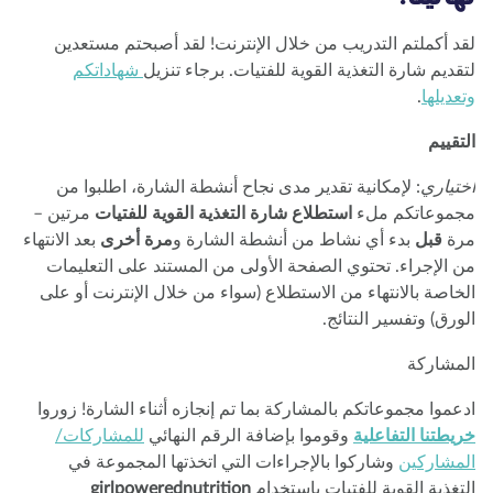
د أكملتم التدريب من خلال الإنترنت! لقد أصبحتم مستعدين
قديم شارة التغذية القوية للفتيات. برجاء تنزيل
شهاداتكم
عديلها
.
تقييم
تياري
: لإمكانية تقدير مدى نجاح أنشطة الشارة، اطلبوا من
موعاتكم ملء
استطلاع شارة التغذية القوية للفتيات
مرتين –
ة
قبل
بدء أي نشاط من أنشطة الشارة و
مرة أخرى
بعد الانتهاء
 الإجراء. تحتوي الصفحة الأولى من المستند على التعليمات
خاصة بالانتهاء من الاستطلاع (سواء من خلال الإنترنت أو على
ورق) وتفسير النتائج.
مشاركة
عموا مجموعاتكم بالمشاركة بما تم إنجازه أثناء الشارة! زوروا
يطتنا التفاعلية
وقوموا بإضافة الرقم النهائي
للمشاركات/
مشاركين
وشاركوا بالإجراءات التي اتخذتها المجموعة في
تغذية القوية للفتيات باستخدام
girlpowerednutrition