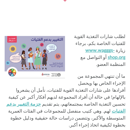
لب شارات التغذية القوية
فتيات الخاصة بكم، برجاء
ارة
www.wagggs-
shop.o
أو التواصل مع
منظمة العضو.
 أن تنتهي المجموعة من
إجراء الخاص بها ويحصل
رادها على شارات التغذية القوية للفتيات، نأمل أن يشعروا
لإلهام! في حالة أن أفراد المجموعة لديهم أفكار أكبر عن كيفية
سين التغذية الخاصة بمجتمعاتهم، يتم تقديم
حزمة التغيير بدعم
فتيات
لهم. وهي كتيب منفصل للمجموعات في الفئات العمرية
متوسطة والأكبر، وتتضمن دراسات حالة حقيقية ودليل خطوة
طوة لكيفية اتخاذ إجراء أكبر.