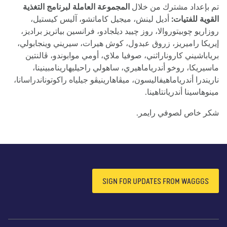
 بإعداد مشترك من خلال
المجموعة العاملة لبرنامج التغذية
قوية للفتيات:
أديل لينش، ميجيل كاماتشو، آليس كيستيل،
زاريو چوبيتوروالا، روز چييد ديلجادو، فرانسين بياتريز براديز،
ريكا راميريز، زروق عبدول، كوش هيرات، سيريني وينجابولي،
ياباشيني كاروناراثني، صوفيا ملاي، أومي موابوندو، ڤالنتين
سيريكا، روخو أندرياماهيري، ساهولي راحيليهارينامبينينا،
ريندرا أندرياماهيفاليسون، ميڤاهارينيڤو جيلياه راكوتوناندراسانا،
وهاسينا أندريانتاهينا.
ر خاص لصوفي رايمر.
SIGN FOR UPDATES FROM WAGGGS