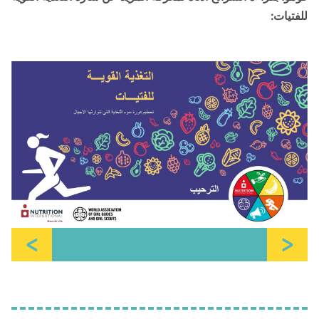
فتيات:
<
>