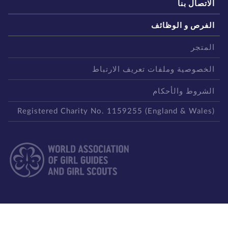
لاتصال بنا
لفرص و الوظائف
لمتجر
لخصوصية وملفات تعريف الارتباط
لشروط والأحكام
Registered Charity No. 1159255 (England & Wales