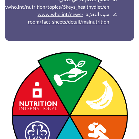
www.who.int/nutrition/topics/5keys_healthydiet/en/
سوء التغذية:
www.who.int/news-
room/fact-sheets/detail/malnutrition