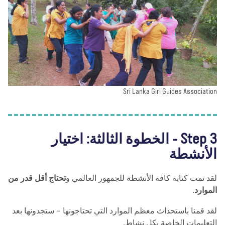
Sri Lanka Girl Guides Associat
Step 3 - الخطوة الثالثة: اختيار
لأنشطة
د تمت كتابة كافة الأنشطة للجمهور العالمي و
تحتاج أقل قدر من
موارد
.
د قمنا باستحداث معظم الموارد التي تحتاجونها – ستجدونها بعد
تعليمات الخاصة بكل نشاط.