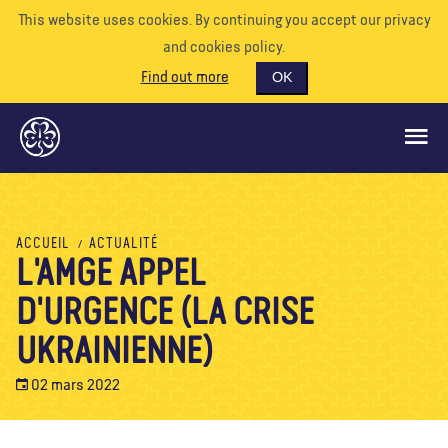
This website uses cookies. By continuing you accept our privacy
and cookies policy.
Find out more
OK
CE QUE NOUS FAISONS
ACCUEIL
ACTUALITÉ
L'AMGE APPEL
SOUTENEZ-NOUS
D'URGENCE (LA CRISE
BÉNÉVOLE
EVÉNEMENTS
UKRAINIENNE)
NOTRE MONDE
02 mars 2022
RESSOURCES