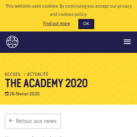
This website uses cookies. By continuing you accept our privacy
and cookies policy.
Find out more
OK
CE QUE NOUS FAISONS
ACCUEIL
ACTUALITÉ
THE ACADEMY 2020
SOUTENEZ-NOUS
BÉNÉVOLE
26 février 2020
EVÉNEMENTS
NOTRE MONDE
Retour aux news
RESSOURCES