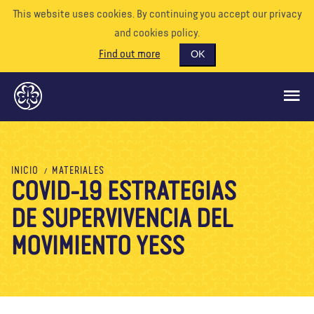
This website uses cookies. By continuing you accept our privacy
and cookies policy.
Find out more
OK
QUÉ HACEMOS
INICIO
MATERIALES
COVID-19 ESTRATEGIAS
APÓYENOS
DE SUPERVIVENCIA DEL
VOLUNTARIO
EVENTOS
MOVIMIENTO YESS
NUESTRO MUNDO
RECURSOS