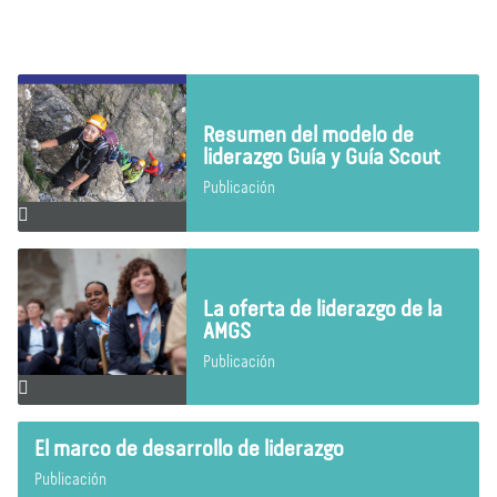
Resumen del modelo de
liderazgo Guía y Guía Scout
Publicación
La oferta de liderazgo de la
AMGS
Publicación
El marco de desarrollo de liderazgo
Publicación