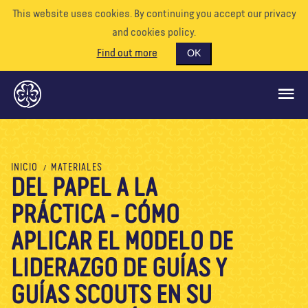
This website uses cookies. By continuing you accept our privacy
and cookies policy.
Find out more
OK
QUÉ HACEMOS
INICIO
MATERIALES
DEL PAPEL A LA
APÓYENOS
PRÁCTICA - CÓMO
VOLUNTARIO
EVENTOS
APLICAR EL MODELO DE
NUESTRO MUNDO
LIDERAZGO DE GUÍAS Y
RECURSOS
GUÍAS SCOUTS EN SU