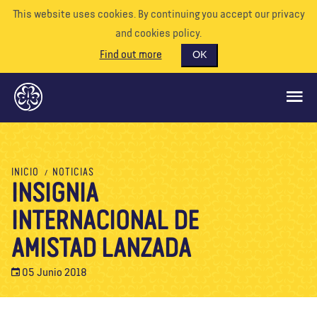
This website uses cookies. By continuing you accept our privacy
and cookies policy.
Find out more
OK
QUÉ HACEMOS
INICIO
NOTICIAS
INSIGNIA
APÓYENOS
INTERNACIONAL DE
VOLUNTARIO
EVENTOS
AMISTAD LANZADA
NUESTRO MUNDO
05 Junio 2018
RECURSOS