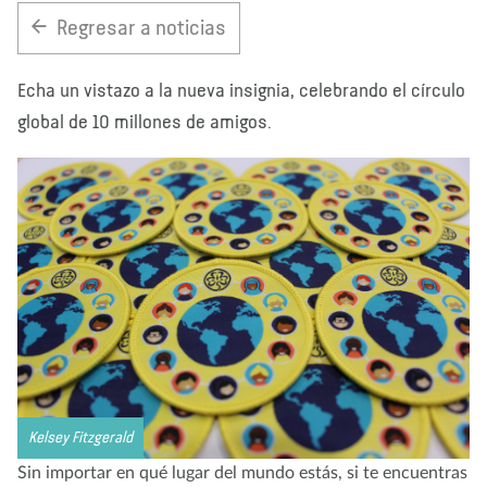
Regresar a noticias
Nosotros
Blog
Noticias
Tienda
Contacto
DONAR
Echa un vistazo a la nueva insignia, celebrando el círculo
global de 10 millones de amigos.
Kelsey Fitzgerald
Sin importar en qué lugar del mundo estás, si te encuentras