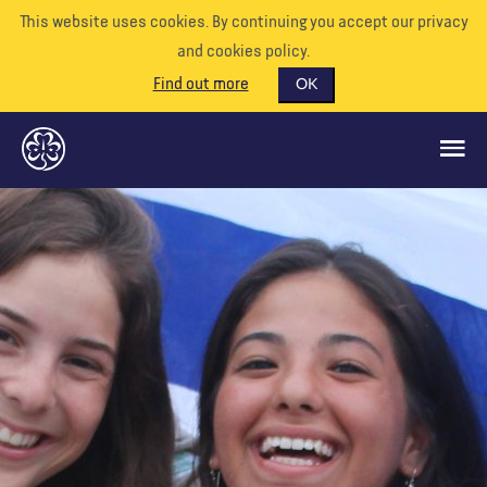
This website uses cookies. By continuing you accept our privacy
and cookies policy.
Find out more
OK
GLOBAL OPPORTUNITIES
SUPPORT US
VOLUNTEER
EVENTS
OUR WORLD
RESOURCES