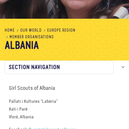
About us
Blog
News
Shop
Contact us
DONATE
HOME
OUR WORLD
EUROPE REGION
MEMBER ORGANISATIONS
ALBANIA
SECTION NAVIGATION
Girl Scouts of Albania
Pallati i Kultures "Labëria"
Kati i Parë
Vlorë, Albania