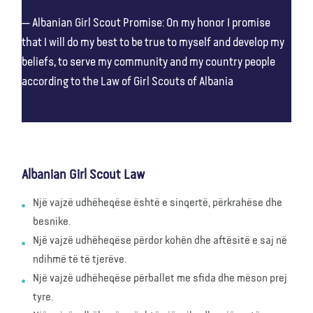
Albanian Girl Scout Promise: On my honor I promise
that I will do my best to be true to myself and develop my
beliefs, to serve my community and my country people
according to the Law of Girl Scouts of Albania
Albanian Girl Scout Law
Një vajzë udhëheqëse është e sinqertë, përkrahëse dhe
besnike.
Një vajzë udhëheqëse përdor kohën dhe aftësitë e saj në
ndihmë të të tjerëve.
Një vajzë udhëheqëse përballet me sfida dhe mëson prej
tyre.