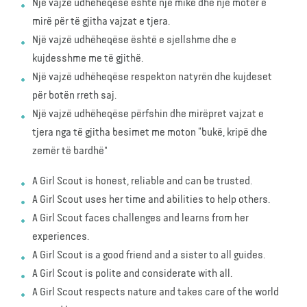
Një vajzë udhëheqëse është një mike dhe një motër e
mirë për të gjitha vajzat e tjera.
Një vajzë udhëheqëse është e sjellshme dhe e
kujdesshme me të gjithë.
Një vajzë udhëheqëse respekton natyrën dhe kujdeset
për botën rreth saj.
Një vajzë udhëheqëse përfshin dhe mirëpret vajzat e
tjera nga të gjitha besimet me moton “bukë, kripë dhe
zemër të bardhë"
A Girl Scout is honest, reliable and can be trusted.
A Girl Scout uses her time and abilities to help others.
A Girl Scout faces challenges and learns from her
experiences.
A Girl Scout is a good friend and a sister to all guides.
A Girl Scout is polite and considerate with all.
A Girl Scout respects nature and takes care of the world