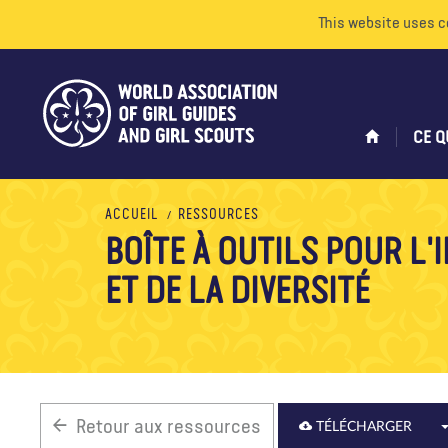
This website uses c
CE Q
ACCUEIL
RESSOURCES
BOÎTE À OUTILS POUR L
ET DE LA DIVERSITÉ
Retour aux ressources
TÉLÉCHARGER