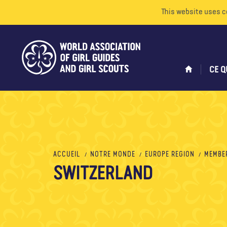
This website uses c
CE Q
ACCUEIL
NOTRE MONDE
EUROPE REGION
MEMBE
SWITZERLAND