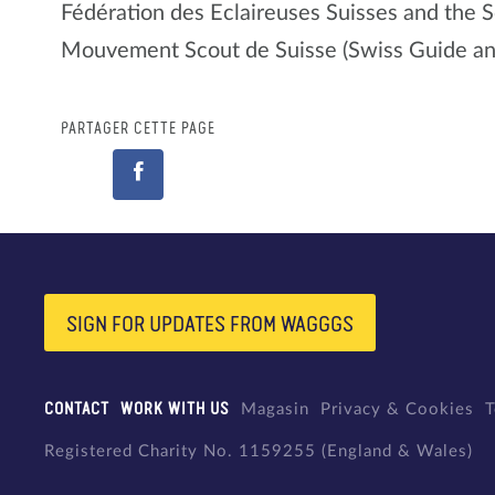
Fédération des Eclaireuses Suisses and the 
Mouvement Scout de Suisse (Swiss Guide a
PARTAGER CETTE PAGE
SIGN FOR UPDATES FROM WAGGGS
CONTACT
WORK WITH US
Magasin
Privacy & Cookies
T
Registered Charity No. 1159255 (England & Wales)