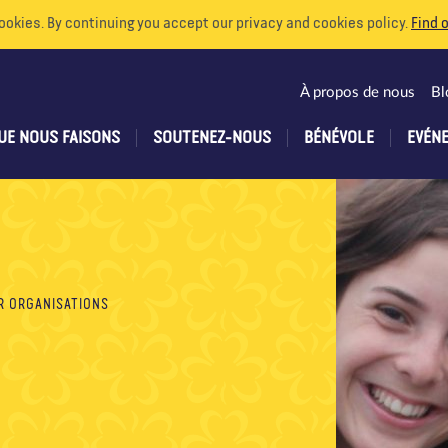
ookies. By continuing you accept our privacy and cookies policy.
Find 
À propos de nous
Bl
UE NOUS FAISONS
SOUTENEZ-NOUS
BÉNÉVOLE
EVÉN
R ORGANISATIONS