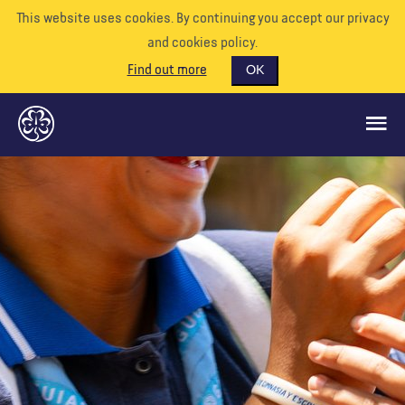
This website uses cookies. By continuing you accept our privacy
and cookies policy.
Find out more
OK
CE QUE NOUS FAISONS
SOUTENEZ-NOUS
BÉNÉVOLE
EVÉNEMENTS
NOTRE MONDE
RESSOURCES