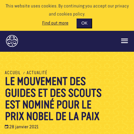
This website uses cookies. By continuing you accept our privacy
and cookies policy.
Find out more
OK
CE QUE NOUS FAISONS
ACCUEIL
ACTUALITÉ
LE MOUVEMENT DES
SOUTENEZ-NOUS
GUIDES ET DES SCOUTS
BÉNÉVOLE
EVÉNEMENTS
EST NOMINÉ POUR LE
NOTRE MONDE
PRIX NOBEL DE LA PAIX
RESSOURCES
28 janvier 2021