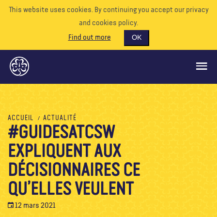
This website uses cookies. By continuing you accept our privacy
and cookies policy.
Find out more
OK
CE QUE NOUS FAISONS
ACCUEIL
ACTUALITÉ
#GUIDESATCSW
SOUTENEZ-NOUS
EXPLIQUENT AUX
BÉNÉVOLE
EVÉNEMENTS
DÉCISIONNAIRES CE
NOTRE MONDE
QU’ELLES VEULENT
RESSOURCES
12 mars 2021