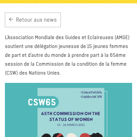
À propos de nous
Blog
Actualité
Magasin
Retour aux news
Contactez nous
FAIRE UN DON
L’Association Mondiale des Guides et Eclaireuses (AMGE)
soutient une délégation jeunesse de 15 jeunes femmes
de part et d’autre du monde à prendre part à la 65ème
session de la Commission de la condition de la femme
(CSW) des Nations Unies.