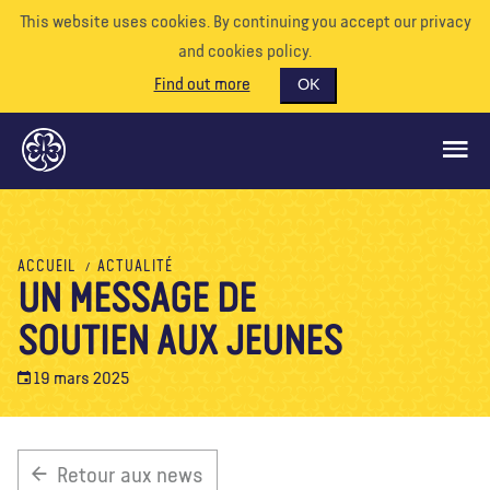
This website uses cookies. By continuing you accept our privacy
and cookies policy.
Find out more
OK
CE QUE NOUS FAISONS
ACCUEIL
ACTUALITÉ
UN MESSAGE DE
SOUTENEZ-NOUS
SOUTIEN AUX JEUNES
BÉNÉVOLE
EVÉNEMENTS
19 mars 2025
NOTRE MONDE
RESSOURCES
Retour aux news