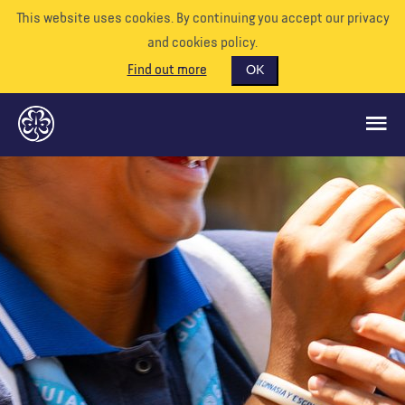
This website uses cookies. By continuing you accept our privacy
and cookies policy.
Find out more
OK
GLOBAL OPPORTUNITIES
SUPPORT US
VOLUNTEER
EVENTS
OUR WORLD
RESOURCES