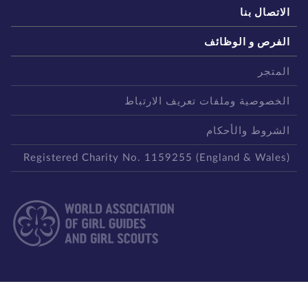
لاتصال بنا
لفرص و الوظائف
لمتجر
لخصوصية وملفات تعريف الارتباط
لشروط والأحكام
Registered Charity No. 1159255 (England & Wales