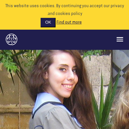
This website uses cookies. By continuing you accept our priva
and cookies policy.
Find out more
OK
ماذا نفعل
ادعمونا
تطوع
الأحداث
عالمنا
الموارد