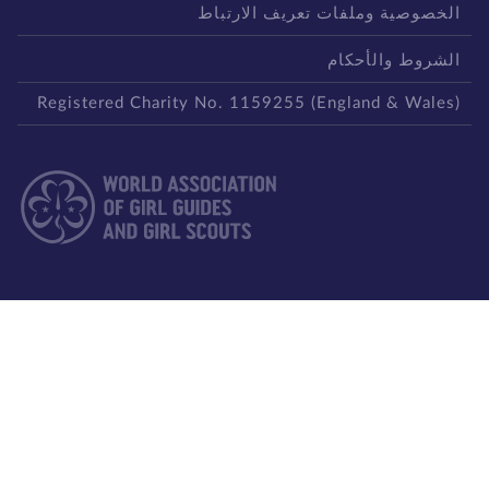
لخصوصية وملفات تعريف الارتباط
لشروط والأحكام
Registered Charity No. 1159255 (England & Wales