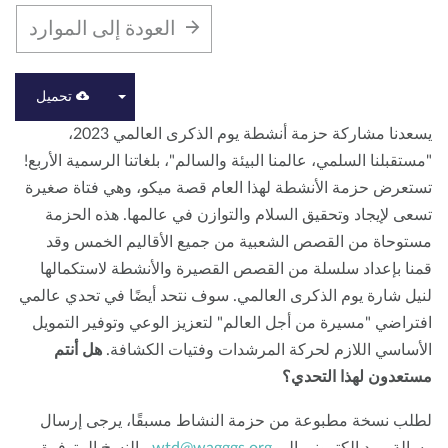
العودة إلى الموارد
معلومات عنا
مدونة
الأخبار
المتجر
الاتصال بنا
تبرع
تحميل
يسعدنا مشاركة حزمة أنشطة يوم الذكرى العالمي 2023،
ستقبلنا السلمي، عالمنا البيئة والسالم"، بلغاتنا الرسمية الأربع!
تعرض حزمة الأنشطة لهذا العام قصة ميكو، وهي فتاة صغيرة
عى لإيجاد وتحقيق السلام والتوازن في عالمها. هذه الحزمة
توحاة من القصص الشعبية من جميع الأقاليم الخمس وقد
نا بإعداد سلسلة من القصص القصيرة والأنشطة لاستكمالها
يل شارة يوم الذكرى العالمي. سوف نتحد أيضًا في تحدي عالمي
تراضي "مسيرة من أجل العالم" لتعزيز الوعي وتوفير التمويل
أساسي اللازم لحركة المرشدات وفتيات الكشافة.
هل أنتم
تعدون لهذا التحدي؟
لب نسخة مطبوعة من حزمة النشاط مسبقًا، يرجى إرسال
الة بريد إلكتروني إلى
wtd@wagggs.org
، النسخ المتوفرة