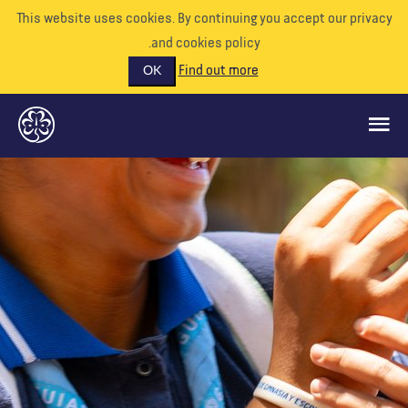
This website uses cookies. By continuing you accept our priva
and cookies policy.
Find out more
OK
ماذا نفعل
ادعمونا
تطوع
الأحداث
عالمنا
الموارد