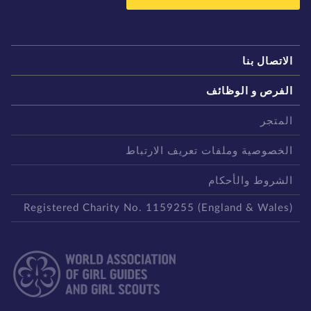
لاتصال بنا
لفرص و الوظائف
لمتجر
لخصوصية وملفات تعريف الارتباط
لشروط والأحكام
Registered Charity No. 1159255 (England & Wales